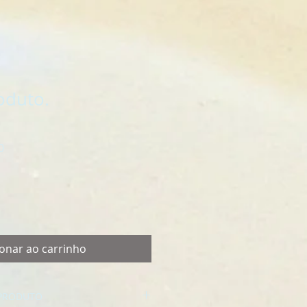
oduto.
Preço
0
promocional
ionar ao carrinho
PRODUTO