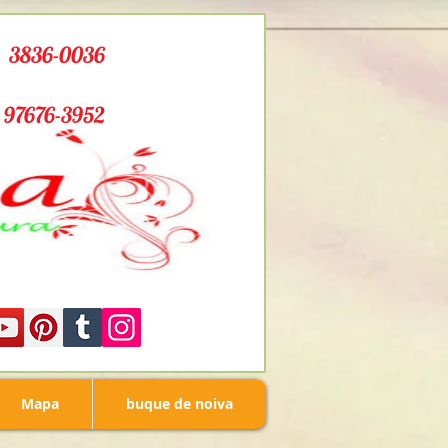
) 3836-0036
) 97676-3952
Mapa
buque de noiva