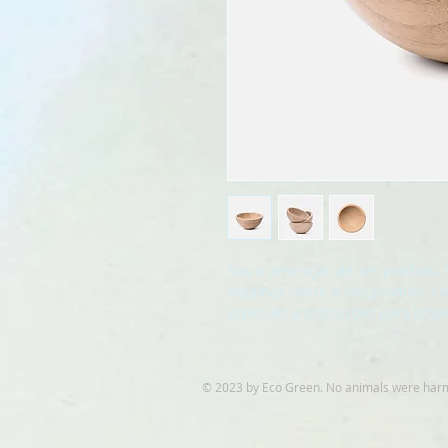
Sou a descrição de um produto. 
detalhes sobre o seu produto, c
especiais e instruções para limp
© 2023 by Eco Green. No animals were harmed