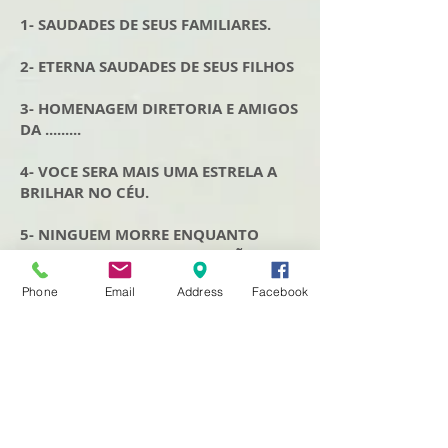
1- SAUDADES DE SEUS FAMILIARES.
2- ETERNA SAUDADES DE SEUS FILHOS
3- HOMENAGEM DIRETORIA E AMIGOS
DA .........
4- VOCE SERA MAIS UMA ESTRELA A
BRILHAR NO CÉU.
5- NINGUEM MORRE ENQUANTO
PERMANECE VIVO NO CORAÇÃO DE
ALGUEM.
Phone
Email
Address
Facebook
6- QUEM VIVE NO CORAÇÃO DE QUEM
FICA NÃO MORRE
7- PAI A SAUDADES É O QUE VAI FICAR
DE TI.
8- SUA LEMBRANÇA JAMAIS SERA